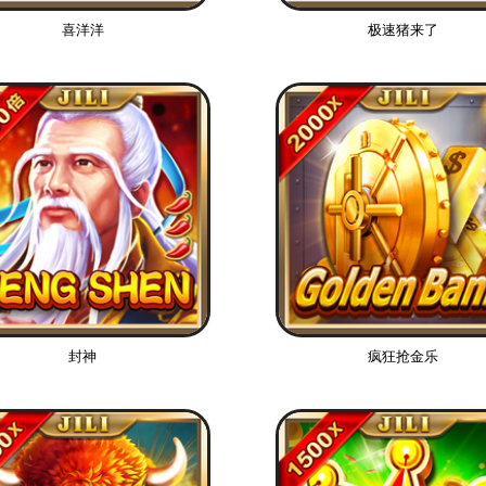
喜洋洋
极速猪来了
封神
疯狂抢金乐