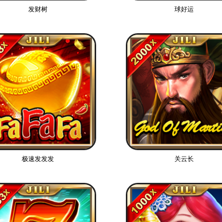
发财树
球好运
极速发发发
关云长