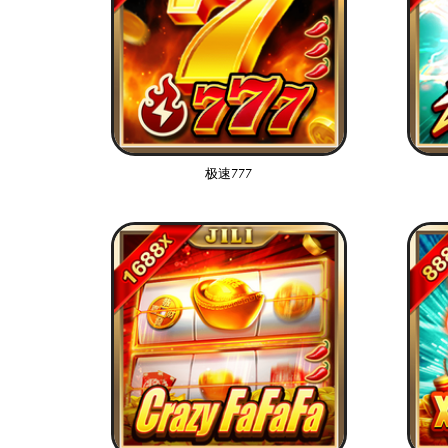
极速777