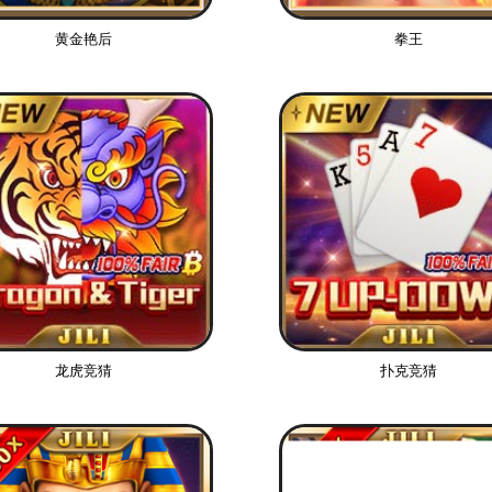
黄金艳后
拳王
龙虎竞猜
扑克竞猜