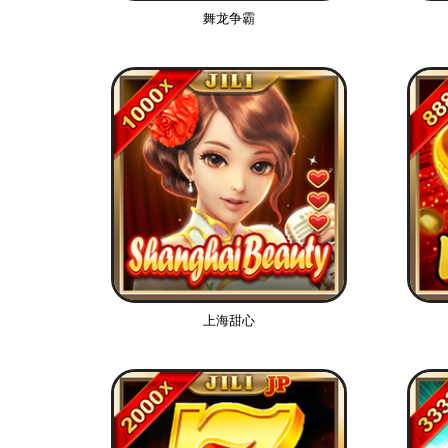
舞龙争霸
上海甜心