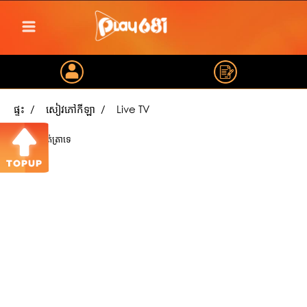
ផ្ទះ
សៀវភៅកីឡា
Live TV
មានកំណត់ត្រាទេ