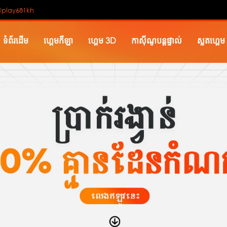
play681kh
ទំព័រដើម
ហ្គេមកីឡា
ហ្គេម 3D
កាស៊ីណូបន្តផ្ទាល់
ស្លតហ្គេម