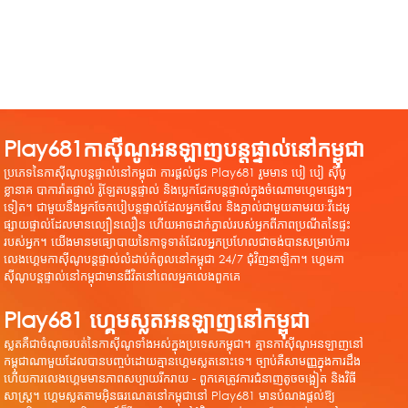
Play681កាស៊ីណូអនឡាញបន្តផ្ទាល់នៅកម្ពុជា
ប្រភេទនៃកាស៊ីណូបន្តផ្ទាល់នៅកម្ពុជា ការផ្តល់ជូន Play681 រួមមាន បៀ បៀ ស៊ីបូ
ខ្លានាគ បាការ៉ាតផ្ទាល់ រ៉ូឡែតបន្តផ្ទាល់ និងប្លេកជែកបន្តផ្ទាល់ក្នុងចំណោមហ្គេមផ្សេងៗ
ទៀត។ ជាមួយនឹងអ្នកចែកបៀបន្តផ្ទាល់ដែលអ្នកមើល និងភ្នាល់ជាមួយតាមរយៈវីដេអូ
ផ្សាយផ្ទាល់ដែលមានល្បឿនលឿន ហើយអាចដាក់ភ្នាល់របស់អ្នកពីភាពប្រណីតនៃផ្ទះ
របស់អ្នក។ យើងមានមធ្យោបាយនៃកាទូទាត់ដែលអ្នកប្រហែលជាចង់បានសម្រាប់ការ
លេងហ្គេមកាស៊ីណូបន្តផ្ទាល់លំដាប់កំពូលនៅកម្ពុជា 24/7 ជុំវិញនាឡិកា។ ហ្គេមកា
ស៊ីណូបន្តផ្ទាល់នៅកម្ពុជាមានជីវិតនៅពេលអ្នកលេងពួកគេ
Play681 ហ្គេមស្លតអនឡាញនៅកម្ពុជា
ស្លតគឺជាចំណុចរបត់នៃកាស៊ីណូទាំងអស់ក្នុងប្រទេសកម្ពុជា។ គ្មានកាស៊ីណូអនឡាញនៅ
កម្ពុជាណាមួយដែលបានបញ្ចប់ដោយគ្មានហ្គេមស្លតនោះទេ។ ច្បាប់គឺសាមញ្ញក្នុងការដឹង
ហើយការលេងហ្គេមមានភាពសប្បាយរីករាយ - ពួកគេត្រូវការជំនាញតូចចង្អៀត និងវិធី
សាស្រ្ត។ ហ្គេមស្លតតាមអ៊ិនធរណេតនៅកម្ពុជានៅ Play681 មានបំណងផ្តល់ឱ្យ