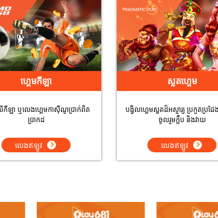
ហ្គេមកីឡា
ស្លតហ្គេម
លើកីឡា ឬលេងហ្គេមកាស៊ីណូប្រាក់ពិត
បង្វិលហ្គេមស្លតដ៏អស្ចារ្យ ប្រកួតប្រជែ
ប្រាកដ
ចូលរួមក្លឹប និងវាយ
លេង​ឥឡូវ
លេង​ឥឡូវ