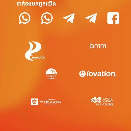
ទាក់ទង​មក​ពួក​យើង