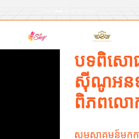
បទពិសោធ
ស៊ីណូអន
ពិភពលោ
សូមស្វាគមន៍មក