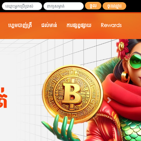
ចូល
ចុះឈ្មោះ
ហ្គេមបាញ់ត្រី
ជល់មាន់
ការផ្សព្វផ្សាយ
Rewards
Next