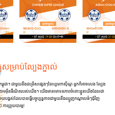
 LEAGUE
ASEAN CHAMPIONSHIP
ASEAN
VS
ះ
ភ្នាល់ឥឡូវនេះ
SHENZHEN XINPENGCHENG
SINGAPORE
INDONESIA
VIETNAM
ឆ្ងាយ
ផ្ទះ
ឆ្ងាយ
ផ្ទះ
GMT+8-
- 07 AUG
21:00
GMT+8-
- 07 A
ម្រាប់ល្បែងភ្នាល់
្ពុជា។ ជាមួយនឹងជម្រើសផ្សេងៗនៃហ្គេមកាស៊ីណូ អ្នកក៏អាចលេង ល្បែង
់តាមអ៊ីនធឺណិតរបស់យើង។ យើង​មាន​មោទនភាព​ចំពោះ​ខ្លួន​យើង​ដែល​ជា​
ស់​ដែល​បាន​ធ្វើ​បច្ចុប្បន្នភាព​ជាមួយ​នឹង​ឈ្មួញកណ្តាល​ធំៗ​ជុំវិញ​
ារព្រួយបារម្ភ!